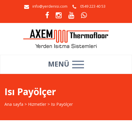
info@yerdenisi.com
0549 223 40 53
MENÜ
Isı Payölçer
Ana sayfa
>
Hizmetler
>
Isı Payölçer