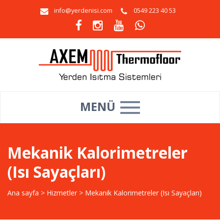
info@yerdenisi.com
0549 223 40 53
MENÜ
Mekanik Kalorimetreler
(Isı Sayaçları)
Ana sayfa
>
Hizmetler
>
Mekanik Kalorimetreler (Isı Sayaçları)