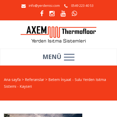
info@yerdenisi.com
0549 223 40 53
MENÜ
Ana sayfa
>
Referanslar
>
Betem İnşaat - Sulu Yerden Isıtma
Sistemi - Kayseri