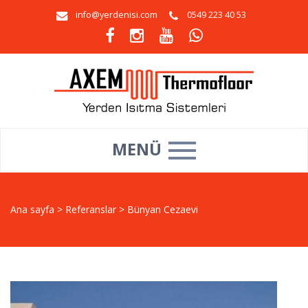
info@yerdenisi.com
0549 223 40 53
MENÜ
Ana sayfa
>
Referanslar
>
Bünyan Cezaevi