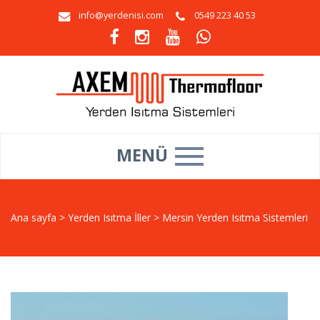
info@yerdenisi.com
0549 223 40 53
MENÜ
Ana sayfa
>
Yerden Isıtma İller
>
Mersin Yerden Isıtma Sistemleri