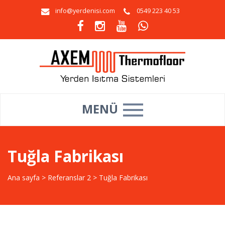
info@yerdenisi.com
0549 223 40 53
MENÜ
Tuğla Fabrikası
Ana sayfa
>
Referanslar 2
>
Tuğla Fabrikası