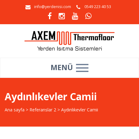
info@yerdenisi.com
0549 223 40 53
MENÜ
Aydınlıkevler Camii
Ana sayfa
>
Referanslar 2
>
Aydınlıkevler Camii