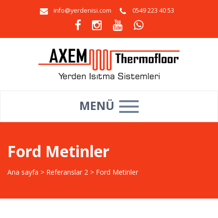
info@yerdenisi.com
0549 223 40 53
MENÜ
Ford Metinler
Ana sayfa
>
Referanslar 2
>
Ford Metinler