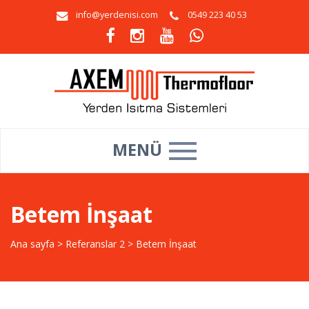
info@yerdenisi.com
0549 223 40 53
MENÜ
Betem İnşaat
Ana sayfa
>
Referanslar 2
>
Betem İnşaat