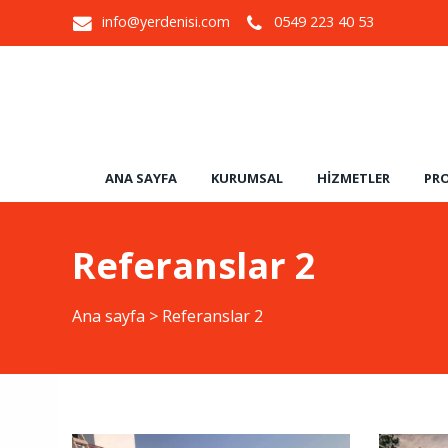
info@yerdenisi.com
0549 223 40 53
ANA SAYFA
KURUMSAL
HIZMETLER
PRO
Referanslar 2
Ana sayfa
>
Referanslar 2