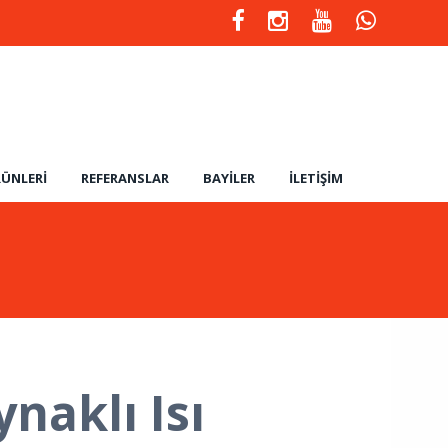
ÜNLERI
REFERANSLAR
BAYILER
İLETIŞIM
naklı Isı