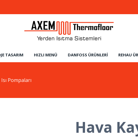
JE TASARIM
HIZLI MENÜ
DANFOSS ÜRÜNLERI
REHAU ÜR
 Isı Pompaları
Hava Kay