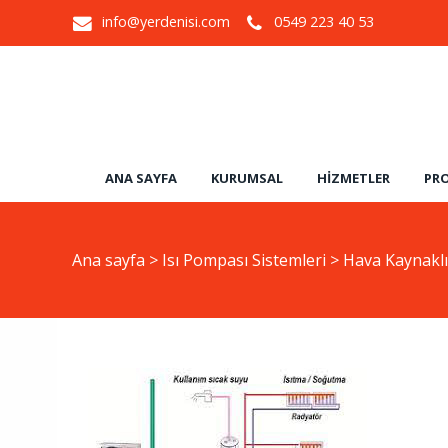
info@yerdenisi.com
0549 223 40 53
ANA SAYFA
KURUMSAL
HIZMETLER
PRO
Ana sayfa
>
Isı Pompası Sistemleri
>
Hava Kaynaklı